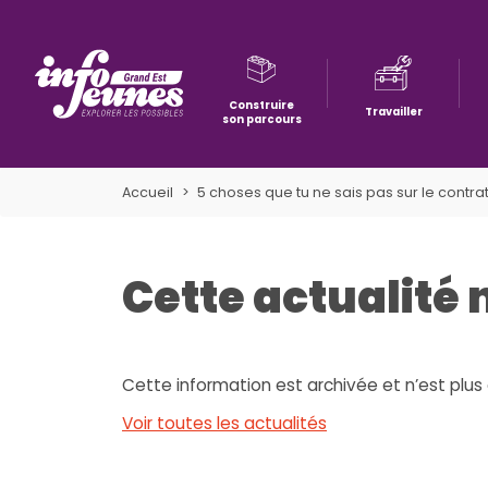
Construire
Travailler
son parcours
Aller à la navigation
Aller au contenu
Aller à la recherche
Accueil
5 choses que tu ne sais pas sur le contrat 
Cette actualité 
Cette information est archivée et n’est plus 
Voir toutes les actualités