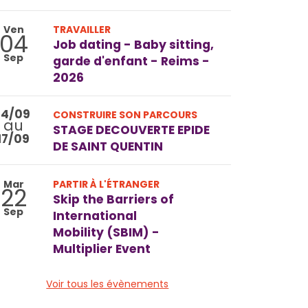
Ven
TRAVAILLER
04
Job dating - Baby sitting,
Sep
garde d'enfant - Reims -
2026
14/09
CONSTRUIRE SON PARCOURS
au
STAGE DECOUVERTE EPIDE
17/09
DE SAINT QUENTIN
Mar
PARTIR À L'ÉTRANGER
22
Skip the Barriers of
Sep
International
Mobility (SBIM) -
Multiplier Event
Voir tous les évènements