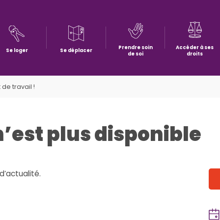
Prendre soin
Accéder à ses
Se loger
Se déplacer
de soi
droits
de travail !
n’est plus disponible
d’actualité.