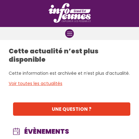
Aller à la navigation
Aller au contenu
Aller à la recherche
Cette actualité n’est plus
disponible
Cette information est archivée et n’est plus d’actualité.
Voir toutes les actualités
UNE QUESTION ?
ÉVÈNEMENTS