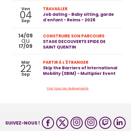
Ven
TRAVAILLER
04
Job dating - Baby sitting, garde
d'enfant - Reims - 2026
Sep
14/09
CONSTRUIRE SON PARCOURS
au
STAGE DECOUVERTE EPIDE DE
17/09
SAINT QUENTIN
Mar
PARTIR À L'ÉTRANGER
22
Skip the Barriers of International
Mobility (SBIM) - Multiplier Event
Sep
Voir tous les évènements
SUIVEZ-NOUS !