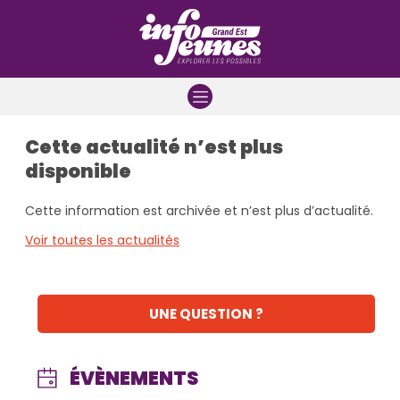
Aller à la navigation
Aller au contenu
Aller à la recherche
Cette actualité n’est plus
disponible
Cette information est archivée et n’est plus d’actualité.
Voir toutes les actualités
UNE QUESTION ?
ÉVÈNEMENTS