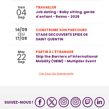
Ven
TRAVAILLER
04
Job dating - Baby sitting, garde
d'enfant - Reims - 2026
Sep
14/09
CONSTRUIRE SON PARCOURS
au
STAGE DECOUVERTE EPIDE DE
17/09
SAINT QUENTIN
Mar
PARTIR À L'ÉTRANGER
22
Skip the Barriers of International
Mobility (SBIM) - Multiplier Event
Sep
Voir tous les évènements
SUIVEZ-NOUS !