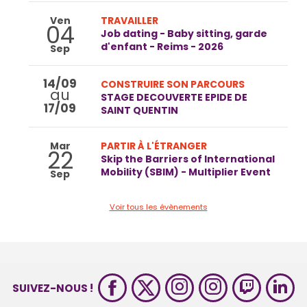
Ven
TRAVAILLER
04
Job dating - Baby sitting, garde
d'enfant - Reims - 2026
Sep
14/09
CONSTRUIRE SON PARCOURS
au
STAGE DECOUVERTE EPIDE DE
17/09
SAINT QUENTIN
Mar
PARTIR À L'ÉTRANGER
22
Skip the Barriers of International
Mobility (SBIM) - Multiplier Event
Sep
Voir tous les évènements
SUIVEZ-NOUS !