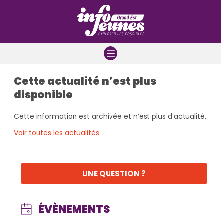
Aller à la navigation
Aller au contenu
Aller à la recherche
Cette actualité n’est plus
disponible
Cette information est archivée et n’est plus d’actualité.
Voir toutes les actualités
UNE QUESTION ?
ÉVÈNEMENTS