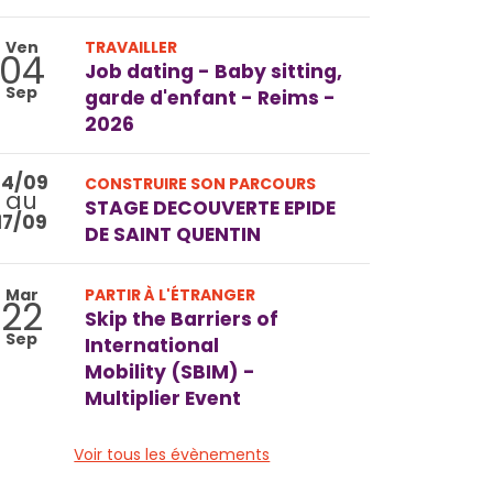
Ven
TRAVAILLER
04
Job dating - Baby sitting,
Sep
garde d'enfant - Reims -
2026
14/09
CONSTRUIRE SON PARCOURS
au
STAGE DECOUVERTE EPIDE
17/09
DE SAINT QUENTIN
Mar
PARTIR À L'ÉTRANGER
22
Skip the Barriers of
Sep
International
Mobility (SBIM) -
Multiplier Event
Voir tous les évènements