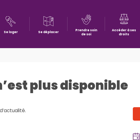
Prendre soin
Accéder à ses
Se loger
Se déplacer
de soi
droits
n’est plus disponible
d’actualité.