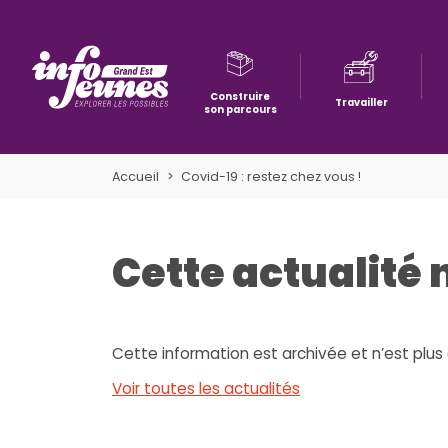
Construire
Travailler
son parcours
Aller à la navigation
Aller au contenu
Aller à la recherche
Accueil
Covid-19 : restez chez vous !
Cette actualité 
Cette information est archivée et n’est plus 
Voir toutes les actualités