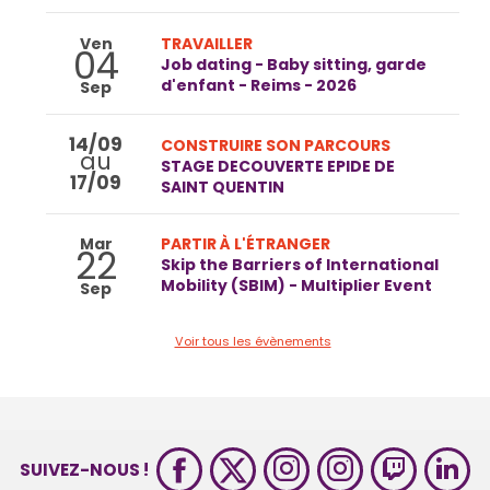
Ven
TRAVAILLER
04
Job dating - Baby sitting, garde
d'enfant - Reims - 2026
Sep
14/09
CONSTRUIRE SON PARCOURS
au
STAGE DECOUVERTE EPIDE DE
17/09
SAINT QUENTIN
Mar
PARTIR À L'ÉTRANGER
22
Skip the Barriers of International
Mobility (SBIM) - Multiplier Event
Sep
Voir tous les évènements
SUIVEZ-NOUS !