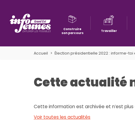
Construire
Travailler
son parcours
Aller à la navigation
Aller au contenu
Aller à la recherche
Accueil
Élection présidentielle 2022 : informe-toi
Cette actualité 
Cette information est archivée et n’est plus 
Voir toutes les actualités