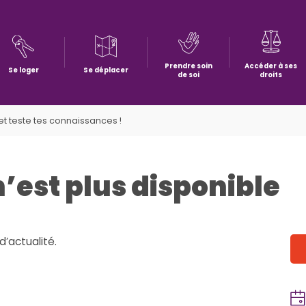
Prendre soin
Accéder à ses
Se loger
Se déplacer
de soi
droits
 et teste tes connaissances !
n’est plus disponible
d’actualité.