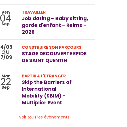
Ven
TRAVAILLER
04
Job dating - Baby sitting,
Sep
garde d'enfant - Reims -
2026
14/09
CONSTRUIRE SON PARCOURS
au
STAGE DECOUVERTE EPIDE
17/09
DE SAINT QUENTIN
Mar
PARTIR À L'ÉTRANGER
22
Skip the Barriers of
Sep
International
Mobility (SBIM) -
Multiplier Event
Voir tous les évènements