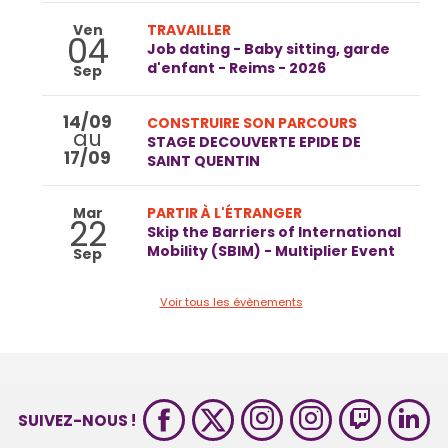
Ven
TRAVAILLER
04
Job dating - Baby sitting, garde
d'enfant - Reims - 2026
Sep
14/09
CONSTRUIRE SON PARCOURS
au
STAGE DECOUVERTE EPIDE DE
17/09
SAINT QUENTIN
Mar
PARTIR À L'ÉTRANGER
22
Skip the Barriers of International
Mobility (SBIM) - Multiplier Event
Sep
Voir tous les évènements
SUIVEZ-NOUS !