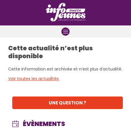
Aller à la navigation
Aller au contenu
Aller à la recherche
Cette actualité n’est plus
disponible
Cette information est archivée et n’est plus d’actualité.
Voir toutes les actualités
UNE QUESTION ?
ÉVÈNEMENTS