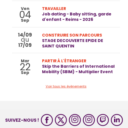
Ven
TRAVAILLER
04
Job dating - Baby sitting, garde
d'enfant - Reims - 2026
Sep
14/09
CONSTRUIRE SON PARCOURS
au
STAGE DECOUVERTE EPIDE DE
17/09
SAINT QUENTIN
Mar
PARTIR À L'ÉTRANGER
22
Skip the Barriers of International
Mobility (SBIM) - Multiplier Event
Sep
Voir tous les évènements
SUIVEZ-NOUS !