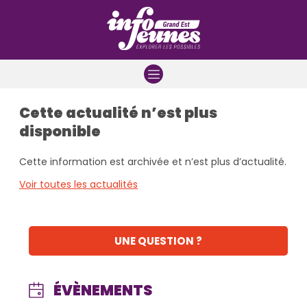
Aller à la navigation
Aller au contenu
Aller à la recherche
Cette actualité n’est plus
disponible
Cette information est archivée et n’est plus d’actualité.
Voir toutes les actualités
UNE QUESTION ?
ÉVÈNEMENTS