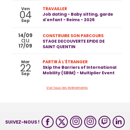
Ven
TRAVAILLER
04
Job dating - Baby sitting, garde
d'enfant - Reims - 2026
Sep
14/09
CONSTRUIRE SON PARCOURS
au
STAGE DECOUVERTE EPIDE DE
17/09
SAINT QUENTIN
Mar
PARTIR À L'ÉTRANGER
22
Skip the Barriers of International
Mobility (SBIM) - Multiplier Event
Sep
Voir tous les évènements
SUIVEZ-NOUS !