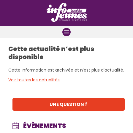
Aller à la navigation
Aller au contenu
Aller à la recherche
Cette actualité n’est plus
disponible
Cette information est archivée et n’est plus d’actualité.
Voir toutes les actualités
UNE QUESTION ?
ÉVÈNEMENTS