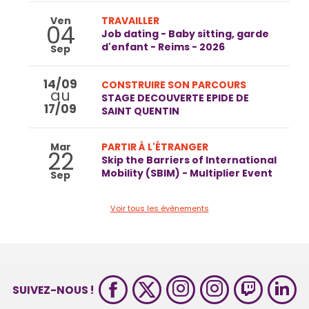
Ven
TRAVAILLER
04
Job dating - Baby sitting, garde
d'enfant - Reims - 2026
Sep
14/09
CONSTRUIRE SON PARCOURS
au
STAGE DECOUVERTE EPIDE DE
17/09
SAINT QUENTIN
Mar
PARTIR À L'ÉTRANGER
22
Skip the Barriers of International
Mobility (SBIM) - Multiplier Event
Sep
Voir tous les évènements
SUIVEZ-NOUS !