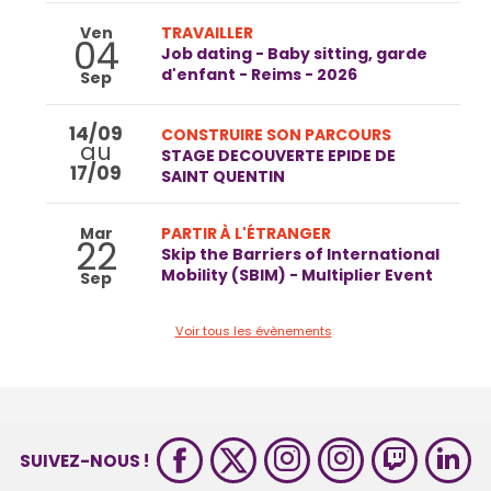
Ven
TRAVAILLER
04
Job dating - Baby sitting, garde
d'enfant - Reims - 2026
Sep
14/09
CONSTRUIRE SON PARCOURS
au
STAGE DECOUVERTE EPIDE DE
17/09
SAINT QUENTIN
Mar
PARTIR À L'ÉTRANGER
22
Skip the Barriers of International
Mobility (SBIM) - Multiplier Event
Sep
Voir tous les évènements
SUIVEZ-NOUS !