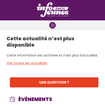
Aller à la navigation
Aller au contenu
Aller à la recherche
Cette actualité n’est plus
disponible
Cette information est archivée et n’est plus d’actualité.
Voir toutes les actualités
UNE QUESTION ?
ÉVÈNEMENTS