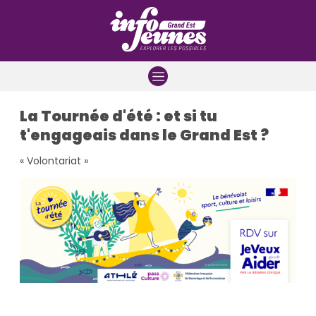
Aller à la navigation
Aller au contenu
Aller à la recherche
La Tournée d'été : et si tu
t'engageais dans le Grand Est ?
« Volontariat »