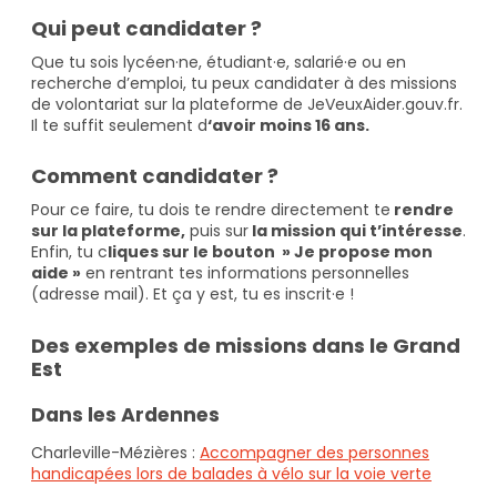
Qui peut candidater ?
Que tu sois lycéen·ne, étudiant·e, salarié·e ou en
recherche d’emploi, tu peux candidater à des missions
de volontariat sur la plateforme de JeVeuxAider.gouv.fr.
Il te suffit seulement d
‘avoir moins 16 ans.
Comment candidater ?
Pour ce faire, tu dois te rendre directement te
rendre
sur la plateforme,
puis sur
la mission qui t’intéresse
.
Enfin, tu c
liques sur le bouton » Je propose mon
aide »
en rentrant tes informations personnelles
(adresse mail). Et ça y est, tu es inscrit·e !
Des exemples de missions dans le Grand
Est
Dans les Ardennes
Charleville-Mézières :
Accompagner des personnes
handicapées lors de balades à vélo sur la voie verte