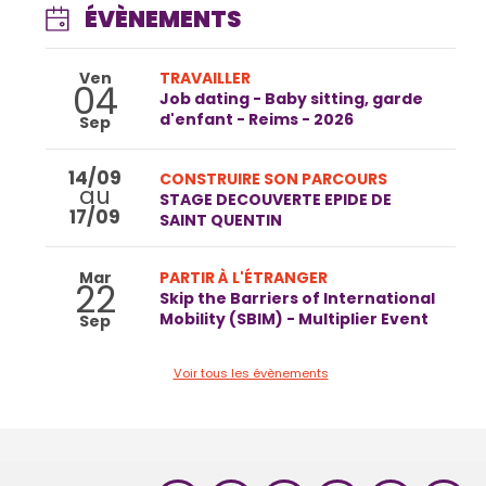
ÉVÈNEMENTS
Ven
TRAVAILLER
04
Job dating - Baby sitting, garde
d'enfant - Reims - 2026
Sep
14/09
CONSTRUIRE SON PARCOURS
au
STAGE DECOUVERTE EPIDE DE
17/09
SAINT QUENTIN
Mar
PARTIR À L'ÉTRANGER
22
Skip the Barriers of International
Mobility (SBIM) - Multiplier Event
Sep
Voir tous les évènements