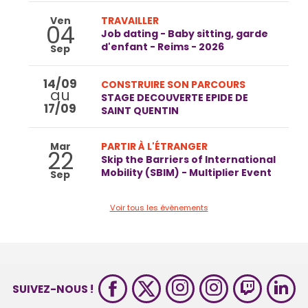
Ven
TRAVAILLER
04
Job dating - Baby sitting, garde
d'enfant - Reims - 2026
Sep
14/09
CONSTRUIRE SON PARCOURS
au
STAGE DECOUVERTE EPIDE DE
17/09
SAINT QUENTIN
Mar
PARTIR À L'ÉTRANGER
22
Skip the Barriers of International
Mobility (SBIM) - Multiplier Event
Sep
Voir tous les évènements
SUIVEZ-NOUS !