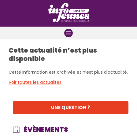
Aller à la navigation
Aller au contenu
Aller à la recherche
Cette actualité n’est plus
disponible
Cette information est archivée et n’est plus d’actualité.
Voir toutes les actualités
UNE QUESTION ?
ÉVÈNEMENTS