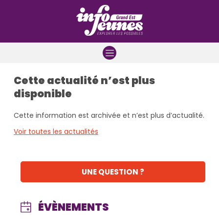
Aller à la navigation
Aller au contenu
Aller à la recherche
Cette actualité n’est plus
disponible
Cette information est archivée et n’est plus d’actualité.
Voir toutes les actualités
UNE QUESTION ?
ÉVÈNEMENTS