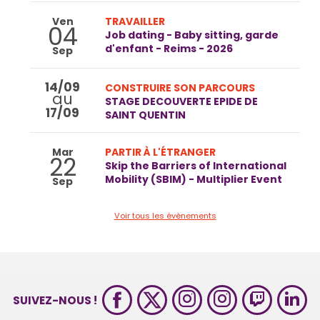
Ven
TRAVAILLER
04
Job dating - Baby sitting, garde
d'enfant - Reims - 2026
Sep
14/09
CONSTRUIRE SON PARCOURS
au
STAGE DECOUVERTE EPIDE DE
17/09
SAINT QUENTIN
Mar
PARTIR À L'ÉTRANGER
22
Skip the Barriers of International
Mobility (SBIM) - Multiplier Event
Sep
Voir tous les évènements
SUIVEZ-NOUS !