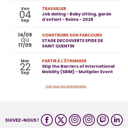
Ven
TRAVAILLER
04
Job dating - Baby sitting, garde
d'enfant - Reims - 2026
Sep
14/09
CONSTRUIRE SON PARCOURS
au
STAGE DECOUVERTE EPIDE DE
17/09
SAINT QUENTIN
Mar
PARTIR À L'ÉTRANGER
22
Skip the Barriers of International
Mobility (SBIM) - Multiplier Event
Sep
Voir tous les évènements
SUIVEZ-NOUS !