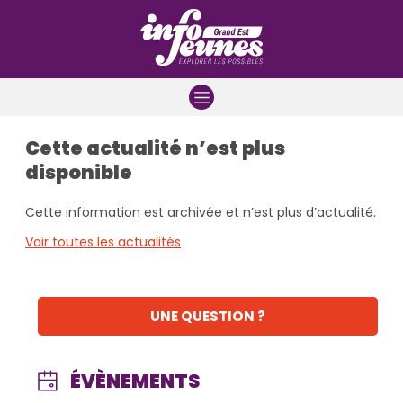
Aller à la navigation
Aller au contenu
Aller à la recherche
Cette actualité n’est plus
disponible
Cette information est archivée et n’est plus d’actualité.
Voir toutes les actualités
UNE QUESTION ?
ÉVÈNEMENTS