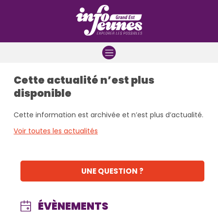
Aller à la navigation
Aller au contenu
Aller à la recherche
Cette actualité n’est plus
disponible
Cette information est archivée et n’est plus d’actualité.
Voir toutes les actualités
UNE QUESTION ?
ÉVÈNEMENTS