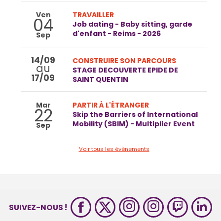
Ven
TRAVAILLER
04
Job dating - Baby sitting, garde
d'enfant - Reims - 2026
Sep
14/09
CONSTRUIRE SON PARCOURS
au
STAGE DECOUVERTE EPIDE DE
17/09
SAINT QUENTIN
Mar
PARTIR À L'ÉTRANGER
22
Skip the Barriers of International
Mobility (SBIM) - Multiplier Event
Sep
Voir tous les évènements
SUIVEZ-NOUS !