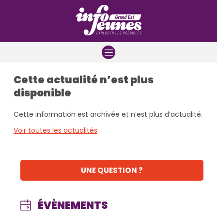
Aller à la navigation
Aller au contenu
Aller à la recherche
Cette actualité n’est plus
disponible
Cette information est archivée et n’est plus d’actualité.
Voir toutes les actualités
UNE QUESTION ?
ÉVÈNEMENTS