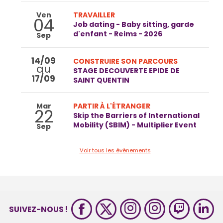
Ven
TRAVAILLER
04
Job dating - Baby sitting, garde
d'enfant - Reims - 2026
Sep
14/09
CONSTRUIRE SON PARCOURS
au
STAGE DECOUVERTE EPIDE DE
17/09
SAINT QUENTIN
Mar
PARTIR À L'ÉTRANGER
22
Skip the Barriers of International
Mobility (SBIM) - Multiplier Event
Sep
Voir tous les évènements
SUIVEZ-NOUS !