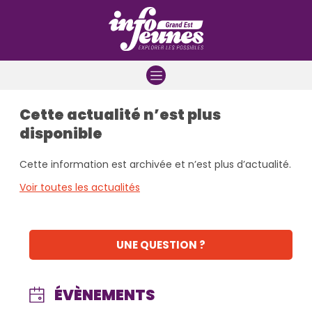
Aller à la navigation
Aller au contenu
Aller à la recherche
Cette actualité n’est plus
disponible
Cette information est archivée et n’est plus d’actualité.
Voir toutes les actualités
UNE QUESTION ?
ÉVÈNEMENTS