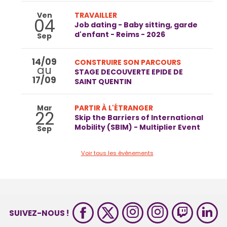
Ven
TRAVAILLER
04
Job dating - Baby sitting, garde
d'enfant - Reims - 2026
Sep
14/09
CONSTRUIRE SON PARCOURS
au
STAGE DECOUVERTE EPIDE DE
17/09
SAINT QUENTIN
Mar
PARTIR À L'ÉTRANGER
22
Skip the Barriers of International
Mobility (SBIM) - Multiplier Event
Sep
Voir tous les évènements
SUIVEZ-NOUS !