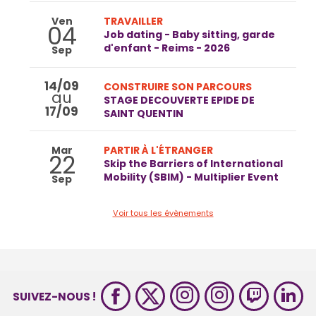
Ven
TRAVAILLER
04
Job dating - Baby sitting, garde
d'enfant - Reims - 2026
Sep
14/09
CONSTRUIRE SON PARCOURS
au
STAGE DECOUVERTE EPIDE DE
17/09
SAINT QUENTIN
Mar
PARTIR À L'ÉTRANGER
22
Skip the Barriers of International
Mobility (SBIM) - Multiplier Event
Sep
Voir tous les évènements
SUIVEZ-NOUS !