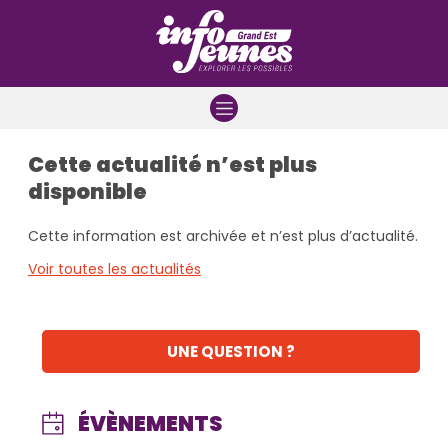
Aller à la navigation
Aller au contenu
Aller à la recherche
Cette actualité n’est plus
disponible
Cette information est archivée et n’est plus d’actualité.
Voir toutes les actualités
UNE QUESTION ?
ÉVÈNEMENTS