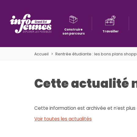
Construire
Travailler
son parcours
Aller à la navigation
Aller au contenu
Aller à la recherche
Accueil
Rentrée étudiante : les bons plans shoppi
Cette actualité 
Cette information est archivée et n’est plus 
Voir toutes les actualités