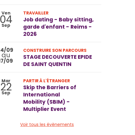
Ven
TRAVAILLER
04
Job dating - Baby sitting,
Sep
garde d'enfant - Reims -
2026
14/09
CONSTRUIRE SON PARCOURS
au
STAGE DECOUVERTE EPIDE
17/09
DE SAINT QUENTIN
Mar
PARTIR À L'ÉTRANGER
22
Skip the Barriers of
Sep
International
Mobility (SBIM) -
Multiplier Event
Voir tous les évènements