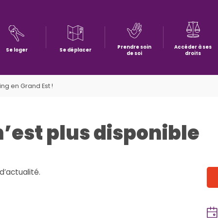
Prendre soin
Accéder à ses
Se loger
Se déplacer
de soi
droits
ng en Grand Est !
n’est plus disponible
d’actualité.