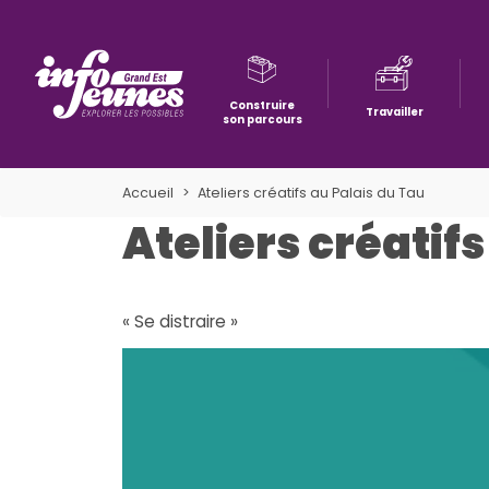
Construire
Travailler
son parcours
Aller à la navigation
Aller au contenu
Aller à la recherche
Accueil
Ateliers créatifs au Palais du Tau
Ateliers créatif
« Se distraire »