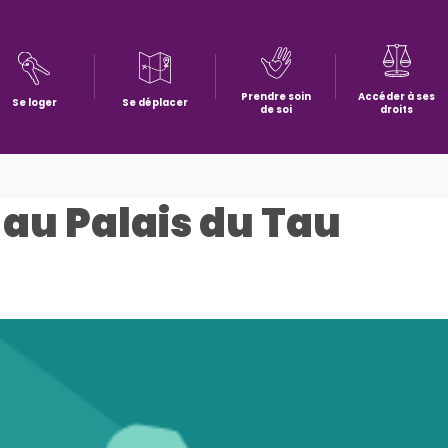
Prendre soin
Accéder à ses
Se loger
Se déplacer
de soi
droits
s au Palais du Tau