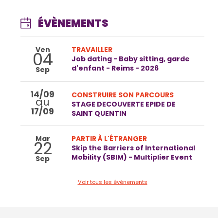
ÉVÈNEMENTS
Ven
TRAVAILLER
04
Job dating - Baby sitting, garde
d'enfant - Reims - 2026
Sep
14/09
CONSTRUIRE SON PARCOURS
au
STAGE DECOUVERTE EPIDE DE
17/09
SAINT QUENTIN
Mar
PARTIR À L'ÉTRANGER
22
Skip the Barriers of International
Mobility (SBIM) - Multiplier Event
Sep
Voir tous les évènements