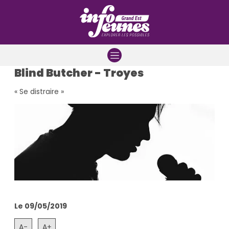
Aller à la navigation
Aller au contenu
Aller à la recherche
Blind Butcher - Troyes
« Se distraire »
Le 09/05/2019
A-
A+