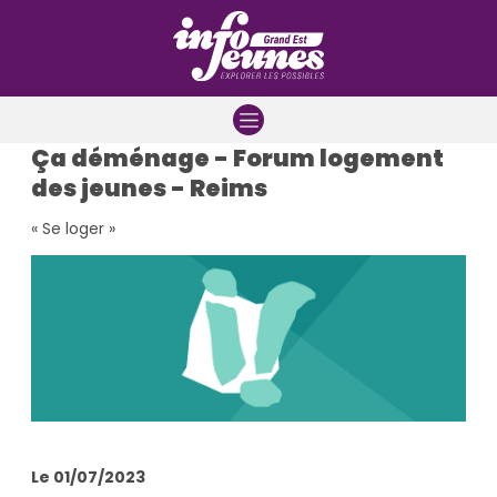
Aller à la navigation
Aller au contenu
Aller à la recherche
Ça déménage - Forum logement
des jeunes - Reims
« Se loger »
Le 01/07/2023