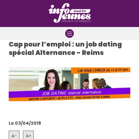
Aller à la navigation
Aller au contenu
Aller à la recherche
Cap pour l’emploi : un job dating
spécial Alternance - Reims
Le 03/04/2019
A-
A+