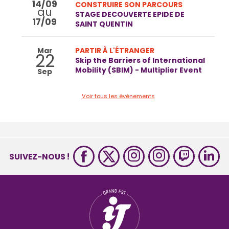
14/09
CONSTRUIRE SON PARCOURS
au
STAGE DECOUVERTE EPIDE DE
17/09
SAINT QUENTIN
Mar
PARTIR À L'ÉTRANGER
22
Skip the Barriers of International
Mobility (SBIM) - Multiplier Event
Sep
Voir tous les évènements
SUIVEZ-NOUS !