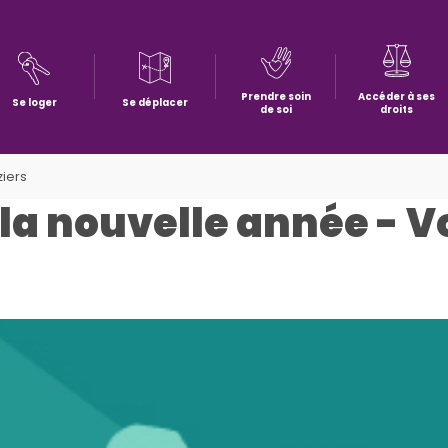
Prendre soin
Accéder à ses
Se loger
Se déplacer
de soi
droits
ziers
la nouvelle année - V