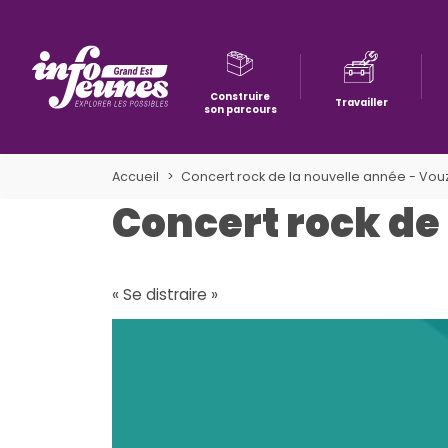
Construire
Travailler
son parcours
Aller à la navigation
Aller au contenu
Aller à la recherche
Accueil
Concert rock de la nouvelle année - Vou
Concert rock de 
« Se distraire »