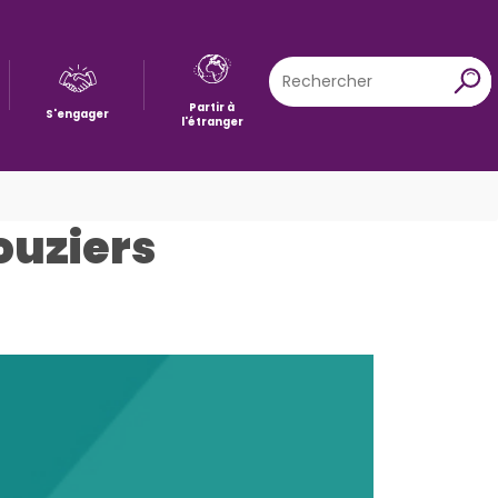
Rechercher
X
Partir à
S'engager
l'étranger
ouziers