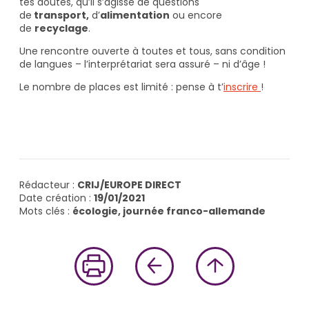
tes doutes, qu’il s’agisse de questions
de
transport,
d’
alimentation
ou encore
de
recyclage
.
Une rencontre ouverte à toutes et tous, sans condition
de langues – l’interprétariat sera assuré – ni d’âge !
Le nombre de places est limité : pense à t’
inscrire
!
Rédacteur :
CRIJ/EUROPE DIRECT
Date création :
19/01/2021
Mots clés :
écologie, journée franco-allemande