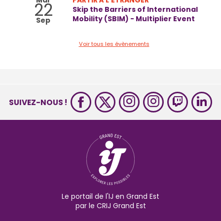
Mar
PARTIR À L'ÉTRANGER
22
Skip the Barriers of International
Mobility (SBIM) - Multiplier Event
Sep
Voir tous les évènements
SUIVEZ-NOUS !
Le portail de l'IJ en Grand Est
par le CRIJ Grand Est