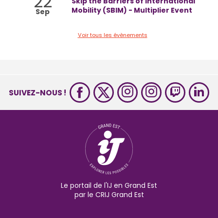
22
Skip the Barriers of International
Mobility (SBIM) - Multiplier Event
Sep
Voir tous les évènements
SUIVEZ-NOUS !
Le portail de l'IJ en Grand Est
par le CRIJ Grand Est