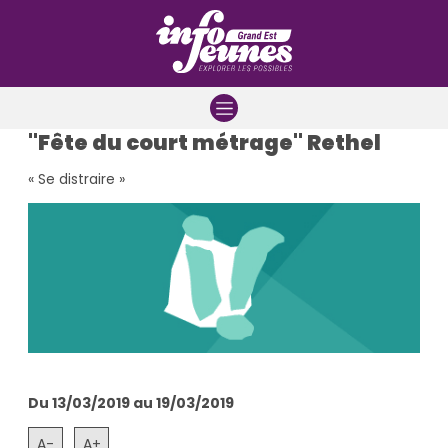
Aller à la navigation
Aller au contenu
Aller à la recherche
"Fête du court métrage" Rethel
« Se distraire »
Du 13/03/2019 au 19/03/2019
A-
A+