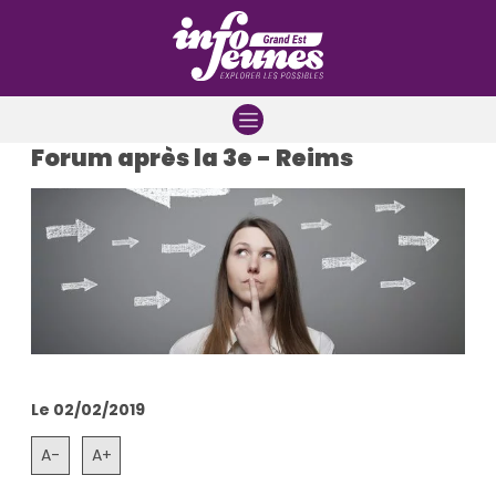
Aller à la navigation
Aller au contenu
Aller à la recherche
Forum après la 3e - Reims
Le 02/02/2019
A-
A+