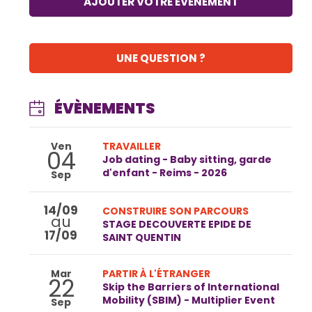
AJOUTER VOTRE ÉVÉNEMENT
UNE QUESTION ?
ÉVÈNEMENTS
Ven
TRAVAILLER
04
Job dating - Baby sitting, garde
d'enfant - Reims - 2026
Sep
14/09
CONSTRUIRE SON PARCOURS
au
STAGE DECOUVERTE EPIDE DE
17/09
SAINT QUENTIN
Mar
PARTIR À L'ÉTRANGER
22
Skip the Barriers of International
Mobility (SBIM) - Multiplier Event
Sep