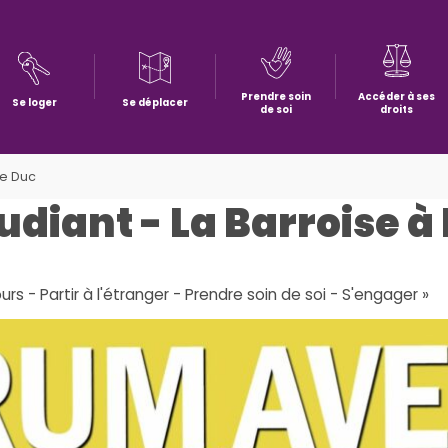
Prendre soin
Accéder à ses
Se loger
Se déplacer
de soi
droits
le Duc
diant - La Barroise à 
rs - Partir à l'étranger - Prendre soin de soi - S'engager »