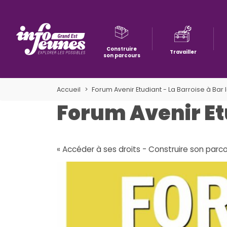
Construire
Travailler
son parcours
Aller à la navigation
Aller au contenu
Aller à la recherche
Accueil
Forum Avenir Etudiant - La Barroise à Bar 
Forum Avenir Etu
« Accéder à ses droits - Construire son parcou