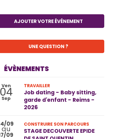
AJOUTER VOTRE ÉVÉNEMENT
UNE QUESTION ?
ÉVÈNEMENTS
Ven
TRAVAILLER
04
Job dating - Baby sitting,
Sep
garde d'enfant - Reims -
2026
14/09
CONSTRUIRE SON PARCOURS
au
STAGE DECOUVERTE EPIDE
17/09
DE SAINT QUENTIN