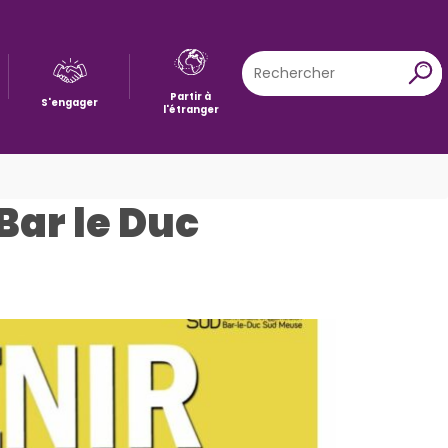
Rechercher
X
Partir à
S'engager
l'étranger
Bar le Duc