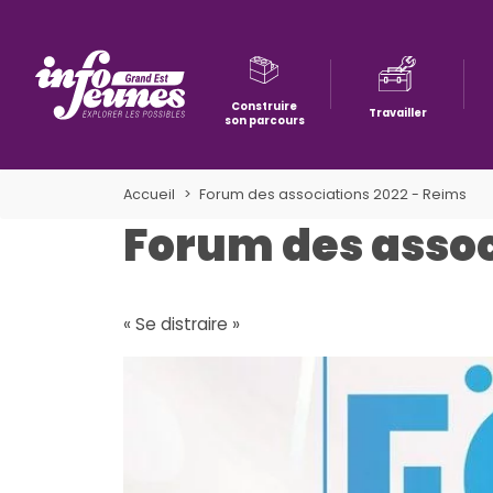
Construire
Travailler
son parcours
Aller à la navigation
Aller au contenu
Aller à la recherche
Accueil
Forum des associations 2022 - Reims
Forum des assoc
« Se distraire »