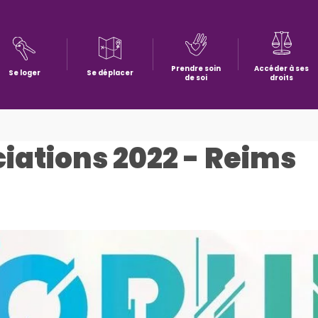
Prendre soin
Accéder à ses
Se loger
Se déplacer
de soi
droits
iations 2022 - Reims