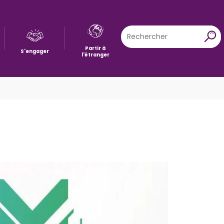
Rechercher
X
Partir à
S'engager
l'étranger