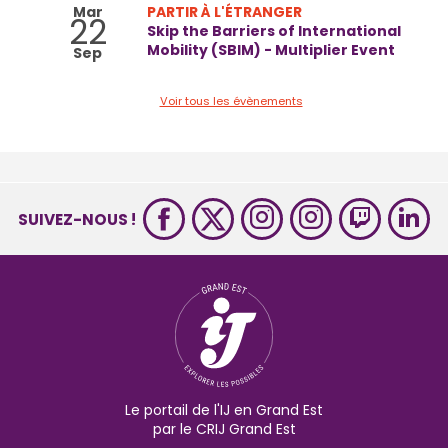
Mar
PARTIR À L'ÉTRANGER
22
Skip the Barriers of International
Mobility (SBIM) - Multiplier Event
Sep
Voir tous les évènements
SUIVEZ-NOUS !
Le portail de l'IJ en Grand Est
par le CRIJ Grand Est