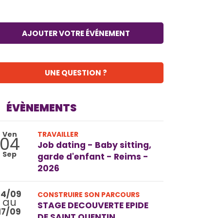
AJOUTER VOTRE ÉVÉNEMENT
UNE QUESTION ?
ÉVÈNEMENTS
Ven
TRAVAILLER
04
Job dating - Baby sitting,
Sep
garde d'enfant - Reims -
2026
14/09
CONSTRUIRE SON PARCOURS
au
STAGE DECOUVERTE EPIDE
17/09
DE SAINT QUENTIN