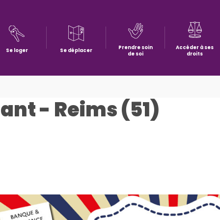
Prendre soin
Accéder à ses
Se loger
Se déplacer
de soi
droits
ant - Reims (51)