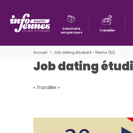
Construire
Travailler
son parcours
Aller à la navigation
Aller au contenu
Aller à la recherche
Accueil
Job dating étudiant - Reims (51)
Job dating étudi
« Travailler »