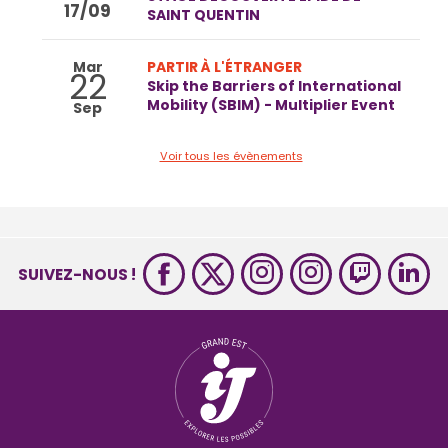
17/09
SAINT QUENTIN
Mar
PARTIR À L'ÉTRANGER
22
Skip the Barriers of International
Mobility (SBIM) - Multiplier Event
Sep
Voir tous les évènements
SUIVEZ-NOUS !