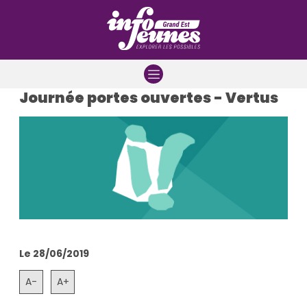
Aller à la navigation
Aller au contenu
Aller à la recherche
Journée portes ouvertes - Vertus
Le 28/06/2019
A-
A+