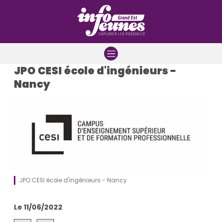
Aller à la navigation
Aller au contenu
Aller à la recherche
JPO CESI école d'ingénieurs -
Nancy
JPO CESI école d'ingénieurs - Nancy
Le 11/06/2022