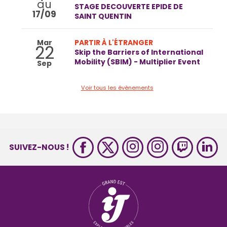
au
STAGE DECOUVERTE EPIDE DE
17/09
SAINT QUENTIN
Mar
PARTIR À L'ÉTRANGER
22
Skip the Barriers of International
Mobility (SBIM) - Multiplier Event
Sep
Voir tous les évènements
SUIVEZ-NOUS !