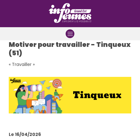
Aller à la navigation
Aller au contenu
Aller à la recherche
Motiver pour travailler - Tinqueux
(51)
« Travailler »
Le 16/04/2026