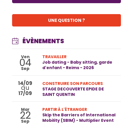
UNE QUESTION ?
ÉVÈNEMENTS
Ven
TRAVAILLER
04
Job dating - Baby sitting, garde
d'enfant - Reims - 2026
Sep
14/09
CONSTRUIRE SON PARCOURS
au
STAGE DECOUVERTE EPIDE DE
17/09
SAINT QUENTIN
Mar
PARTIR À L'ÉTRANGER
22
Skip the Barriers of International
Mobility (SBIM) - Multiplier Event
Sep