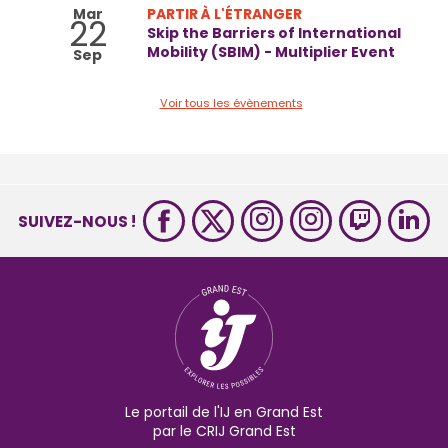
Mar
PARTIR À L'ÉTRANGER
22
Skip the Barriers of International
Mobility (SBIM) - Multiplier Event
Sep
Voir tous les évènements
SUIVEZ-NOUS !
Le portail de l'IJ en Grand Est
par le CRIJ Grand Est