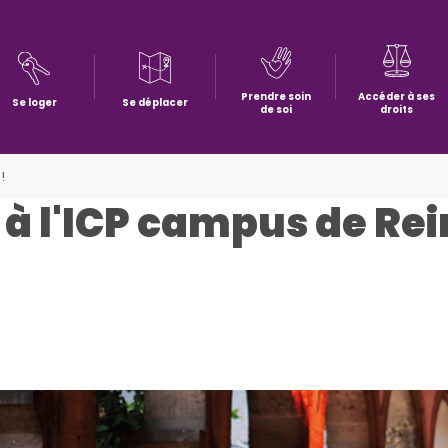
Prendre soin
Accéder à ses
Se loger
Se déplacer
de soi
droits
!
 à l'ICP campus de Rei