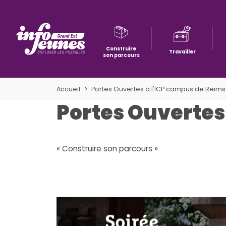
Construire
Travailler
son parcours
Aller à la navigation
Aller au contenu
Aller à la recherche
Accueil
Portes Ouvertes à l'ICP campus de Reims 
Portes Ouvertes
« Construire son parcours »