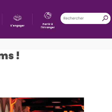
Rechercher
X
Partir à
S'engager
l'étranger
ms !