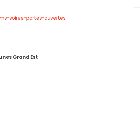
ims-soiree-portes-ouvertes
eunes Grand Est