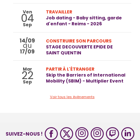
Ven
TRAVAILLER
04
Job dating - Baby sitting, garde
d'enfant - Reims - 2026
Sep
14/09
CONSTRUIRE SON PARCOURS
au
STAGE DECOUVERTE EPIDE DE
17/09
SAINT QUENTIN
Mar
PARTIR À L'ÉTRANGER
22
Skip the Barriers of International
Mobility (SBIM) - Multiplier Event
Sep
Voir tous les évènements
SUIVEZ-NOUS !