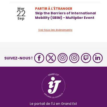
Mar
PARTIR À L'ÉTRANGER
22
Skip the Barriers of International
Mobility (SBIM) - Multiplier Event
Sep
Voir tous les évènements
SUIVEZ-NOUS !
Le portail de l'IJ en Grand Est