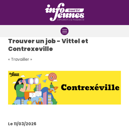
Aller à la navigation
Aller au contenu
Aller à la recherche
Trouver un job - Vittel et
Contrexeville
« Travailler »
Le 11/03/2026