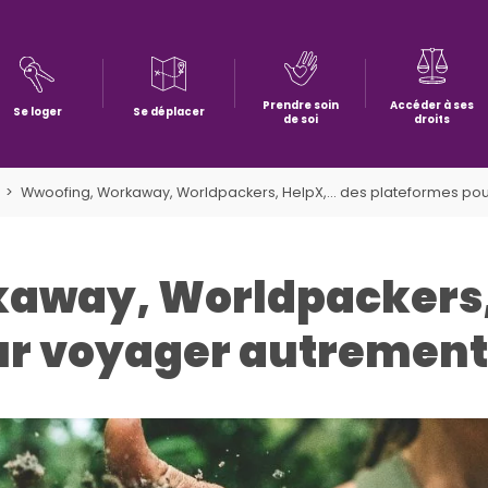
Prendre soin
Accéder à ses
Se loger
Se déplacer
de soi
droits
Wwoofing, Workaway, Worldpackers, HelpX,... des plateformes po
away, Worldpackers,
ur voyager autrement