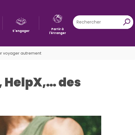
Rechercher
X
Partir à
S'engager
l'étranger
ur voyager autrement
 HelpX,… des