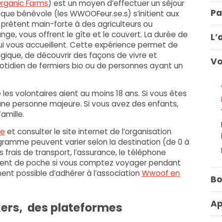
Organic Farms
) est un moyen d’effectuer un séjour
Pa
 que bénévole (les WWOOFeur.se.s) s’initient aux
 prêtent main-forte à des agriculteurs ou
ange, vous offrent le gîte et le couvert. La durée de
L’
i vous accueillent. Cette expérience permet de
logique, de découvrir des façons de vivre et
Vo
otidien de fermiers bio ou de personnes ayant un
les volontaires aient au moins 18 ans. Si vous êtes
e personne majeure. Si vous avez des enfants,
amille.
se
et consulter le site internet de l’organisation
ogramme peuvent varier selon la destination (de 0 à
frais de transport, l’assurance, le téléphone
’argent de poche si vous comptez voyager pendant
ment possible d’adhérer à l’association
Wwoof en
Bo
Ap
ers, des plateformes