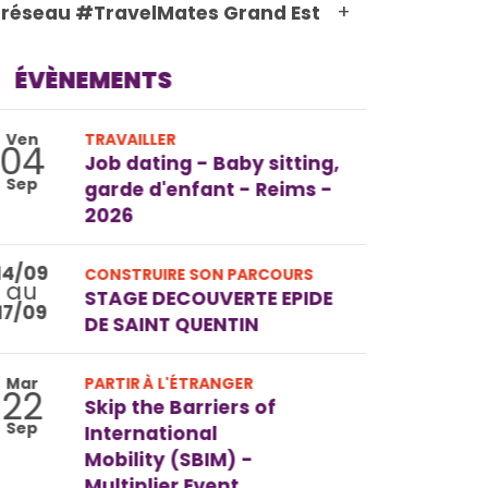
+
 réseau #TravelMates Grand Est
ÉVÈNEMENTS
Ven
TRAVAILLER
04
Job dating - Baby sitting,
Sep
garde d'enfant - Reims -
2026
14/09
CONSTRUIRE SON PARCOURS
au
STAGE DECOUVERTE EPIDE
17/09
DE SAINT QUENTIN
Mar
PARTIR À L'ÉTRANGER
22
Skip the Barriers of
Sep
International
Mobility (SBIM) -
Multiplier Event