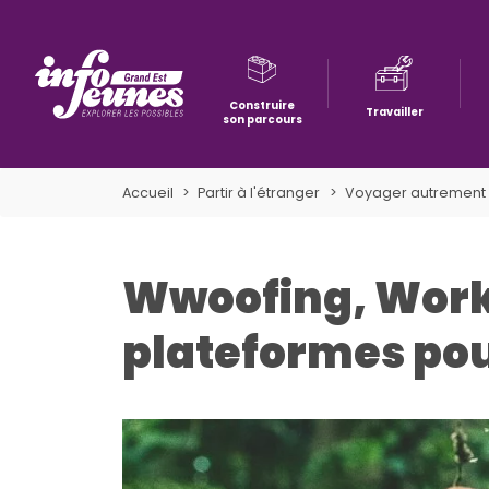
Construire
Travailler
son parcours
Aller à la navigation
Aller au contenu
Aller à la recherche
Accueil
Partir à l'étranger
Voyager autrement
Wwoofing, Work
plateformes po