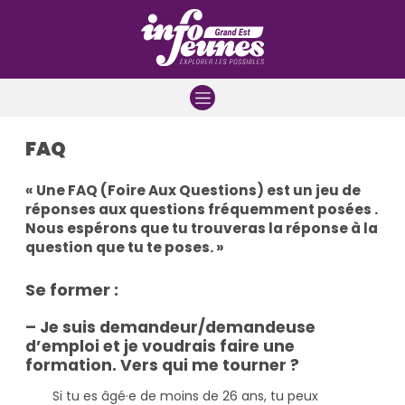
Aller à la navigation
Aller au contenu
Aller à la recherche
FAQ
« Une FAQ (Foire Aux Questions) est un jeu de
réponses aux questions fréquemment posées .
Nous espérons que tu trouveras la réponse à la
question que tu te poses. »
Se former :
– Je suis demandeur/demandeuse
d’emploi et je voudrais faire une
formation. Vers qui me tourner ?
Si tu es âgé·e de moins de 26 ans, tu peux