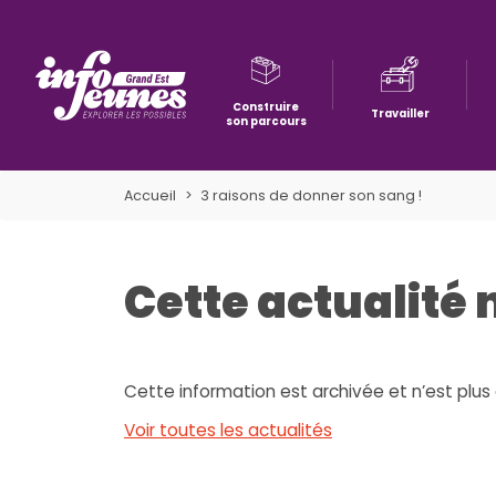
Construire
Travailler
son parcours
Aller à la navigation
Aller au contenu
Aller à la recherche
Accueil
3 raisons de donner son sang !
Cette actualité 
Cette information est archivée et n’est plus 
Voir toutes les actualités