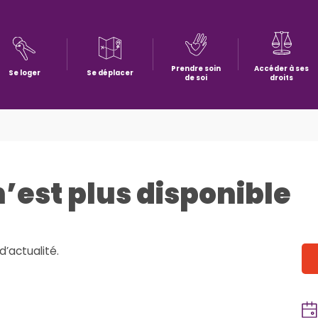
Prendre soin
Accéder à ses
Se loger
Se déplacer
de soi
droits
n’est plus disponible
d’actualité.