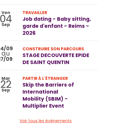
Ven
TRAVAILLER
04
Job dating - Baby sitting,
Sep
garde d'enfant - Reims -
2026
14/09
CONSTRUIRE SON PARCOURS
au
STAGE DECOUVERTE EPIDE
17/09
DE SAINT QUENTIN
Mar
PARTIR À L'ÉTRANGER
22
Skip the Barriers of
Sep
International
Mobility (SBIM) -
Multiplier Event
Voir tous les évènements