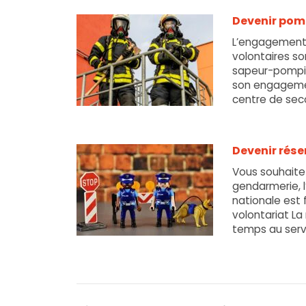
Info-
Jeunes
Devenir pomp
Grand-
L’engagement 
Est
volontaires s
sapeur-pompier
son engagemen
centre de secou
2
juillet
2026
Devenir rése
Info-
Jeunes
Vous souhaitez
Grand-
gendarmerie, l
Est
nationale est 
volontariat La
temps au servic
8
février
2024
Info-
Jeunes