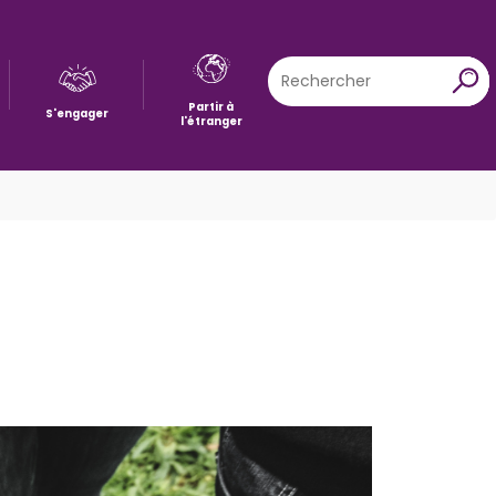
Rechercher
X
Partir à
S'engager
l'étranger