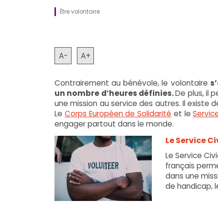
Être volontaire
A-
A+
Contrairement au bénévole, le volontaire
s
un nombre d’heures définies.
De plus, il
une mission au service des autres. Il existe d
Le
Corps Européen de Solidarité
et le
Service
engager partout dans le monde.
Le Service C
Le Service Civi
français perm
dans une missi
de handicap, le
2
juillet
2026