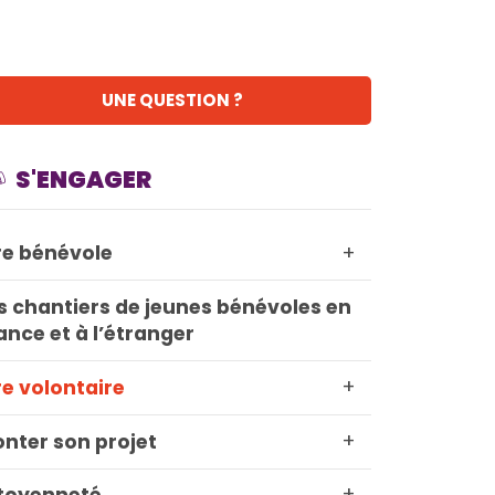
UNE QUESTION ?
S'ENGAGER
+
re bénévole
s chantiers de jeunes bénévoles en
ance et à l’étranger
+
re volontaire
+
nter son projet
+