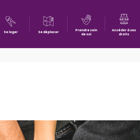
Prendre soin
Accéder à ses
Se loger
Se déplacer
de soi
droits