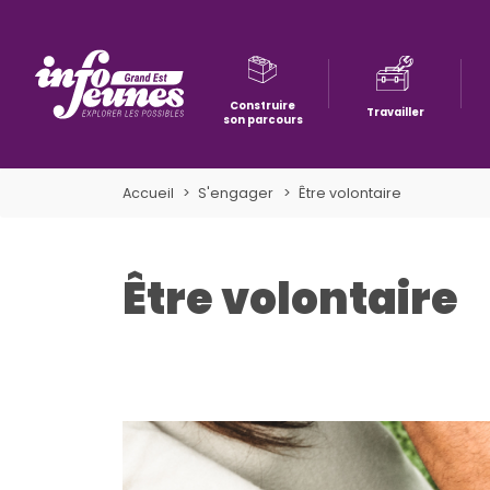
Construire
Travailler
son parcours
Aller à la navigation
Aller au contenu
Aller à la recherche
Accueil
S'engager
Être volontaire
Être volontaire