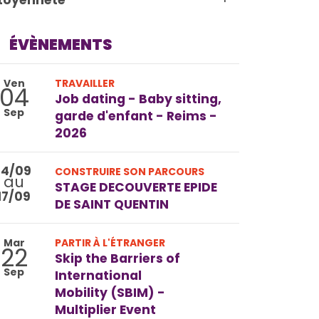
toyenneté
ÉVÈNEMENTS
Ven
TRAVAILLER
04
Job dating - Baby sitting,
Sep
garde d'enfant - Reims -
2026
14/09
CONSTRUIRE SON PARCOURS
au
STAGE DECOUVERTE EPIDE
17/09
DE SAINT QUENTIN
Mar
PARTIR À L'ÉTRANGER
22
Skip the Barriers of
Sep
International
Mobility (SBIM) -
Multiplier Event