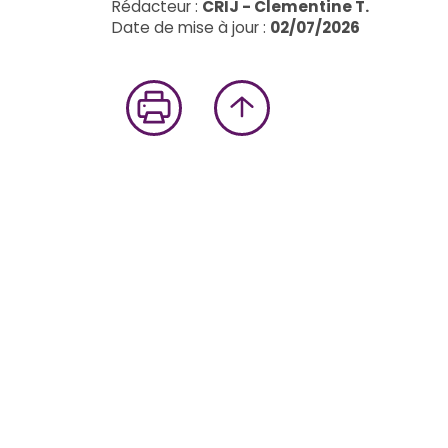
Grand-
Rédacteur :
CRIJ - Clementine T.
Est
Date de mise à jour :
02/07/2026