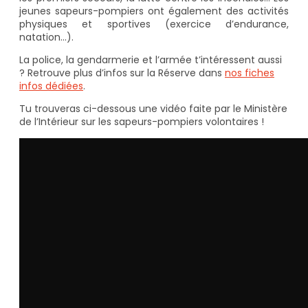
jeunes sapeurs-pompiers ont également des activités
physiques et sportives (exercice d’endurance,
natation…).
La police, la gendarmerie et l’armée t’intéressent aussi
? Retrouve plus d’infos sur la Réserve dans
nos fiches
infos dédiées
.
Tu trouveras ci-dessous une vidéo faite par le Ministère
de l’Intérieur sur les sapeurs-pompiers volontaires !