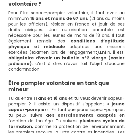
volontaire ?
Pour être sapeur-pompier volontaire, il faut avoir au
minimum
16 ans et moins de 67 ans
(21 ans au moins
pour les officiers), résider en France et jouir de ses
droits civiques. Une autorisation parentale est
nécessaire pour les jeunes de moins de 18 ans. Il faut
également remplir des
conditions d’aptitude
physique et médicale
adaptées aux missions
exercées (examen lors de l’engagement).Enfin, il est
obligatoire d’avoir un bulletin n°2 vierge (casier
judiciaire)
, c’est à dire, n’avoir fait l’objet d’aucune
condamnation.
Être pompier volontaire en tant que
mineur
Tu as entre
11 ans et 18 ans
et tu veux devenir sapeur-
pompier ? Il existe un dispositif s’appelant «
jeune
sapeur-pompier
« . En tant que jeune sapeur-pompier,
tu peux suivre
des entraînements adaptés
en
fonction de ton âge. Tu suivras
plusieurs cycles de
formation
, comme la protection de l’environnement,
les premiers secours, la lutte contre les incendies… Les