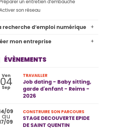
Préparer un entretien d’embauche
Activer son réseau
+
 recherche d’emploi numérique
+
éer mon entreprise
ÉVÈNEMENTS
Ven
TRAVAILLER
04
Job dating - Baby sitting,
Sep
garde d'enfant - Reims -
2026
14/09
CONSTRUIRE SON PARCOURS
au
STAGE DECOUVERTE EPIDE
17/09
DE SAINT QUENTIN