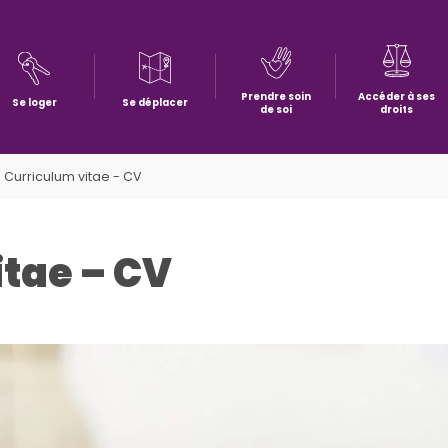
Prendre soin
Accéder à ses
Se loger
Se déplacer
de soi
droits
e Curriculum vitae - CV
itae – CV