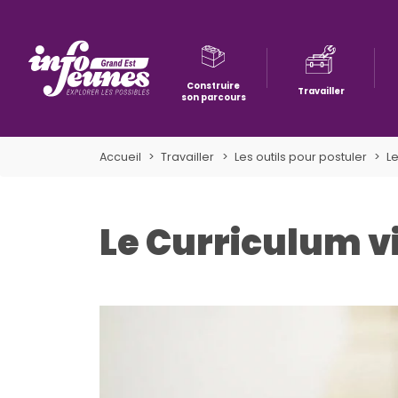
Construire
Travailler
son parcours
Aller à la navigation
Aller au contenu
Aller à la recherche
Accueil
Travailler
Les outils pour postuler
L
Le Curriculum v