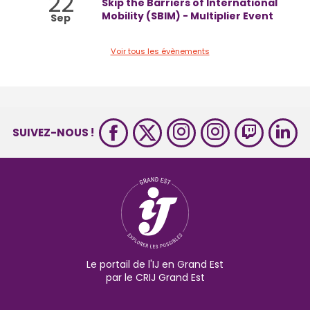
22
Skip the Barriers of International
Mobility (SBIM) - Multiplier Event
Sep
Voir tous les évènements
SUIVEZ-NOUS !
Le portail de l'IJ en Grand Est
par le CRIJ Grand Est