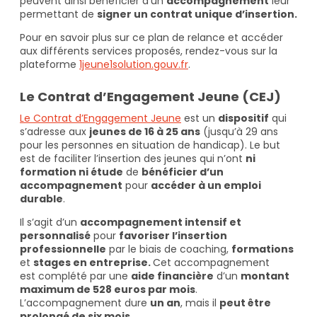
peuvent ainsi bénéficier d’un
accompagnement
leur
permettant de
signer un contrat unique d’insertion.
Pour en savoir plus sur ce plan de relance et accéder
aux différents services proposés, rendez-vous sur la
plateforme
1jeune1solution.gouv.fr
.
Le Contrat d’Engagement Jeune (CEJ)
Le Contrat d’Engagement Jeune
est un
dispositif
qui
s’adresse aux
jeunes de 16 à 25 ans
(jusqu’à 29 ans
pour les personnes en situation de handicap). Le but
est de faciliter l’insertion des jeunes qui n’ont
ni
formation ni étude
de
bénéficier d’un
accompagnement
pour
accéder à un emploi
durable
.
Il s’agit d’un
accompagnement intensif et
personnalisé
pour
favoriser l’insertion
professionnelle
par le biais de coaching,
formations
et
stages en entreprise.
Cet accompagnement
est complété par une
aide financière
d’un
montant
maximum de 528 euros par mois
.
L’accompagnement dure
un an
, mais il
peut être
prolongé de six mois
.