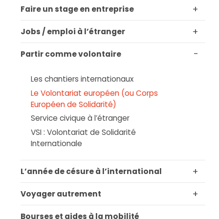
Site web
+
Faire un stage en entreprise
NANCY
+
Jobs / emploi à l’étranger
DRAJES Grand Est (Délégation régionale
Académique à la Jeunesse, à
-
Partir comme volontaire
l'Engagement et aux Sports)
4, rue Bénit
54000 NANCY
Les chantiers internationaux
0383173670
marie-agnes.pierrot@region-
Le Volontariat européen (ou Corps
academique-grand-est.fr
Européen de Solidarité)
Site web
Service civique à l’étranger
VSI : Volontariat de Solidarité
SAINT ANDRE LES VERGERS
FDMJC Aube
Internationale
18 Rue Maugout
10120 SAINT ANDRE LES VERGERS
03 25 82 18 98
+
L’année de césure à l’international
fdmjcaube@wanadoo.fr
Site web
+
Voyager autrement
Bourses et aides à la mobilité