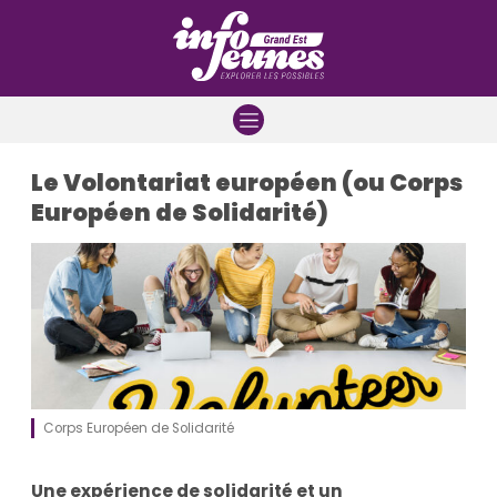
Aller à la navigation
Aller au contenu
Aller à la recherche
Le Volontariat européen (ou Corps
Européen de Solidarité)
Corps Européen de Solidarité
Une expérience de solidarité et un