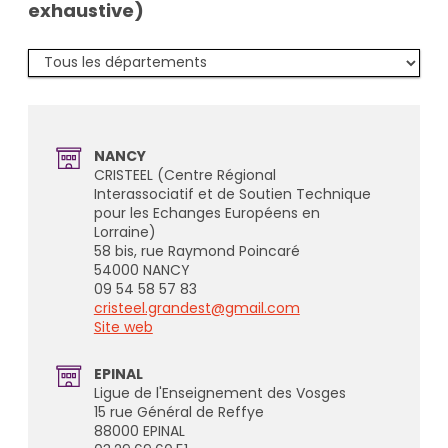
exhaustive)
Trier
par
département
NANCY
CRISTEEL (Centre Régional
Interassociatif et de Soutien Technique
pour les Echanges Européens en
Lorraine)
58 bis, rue Raymond Poincaré
54000 NANCY
09 54 58 57 83
cristeel.grandest@gmail.com
Site web
EPINAL
Ligue de l'Enseignement des Vosges
15 rue Général de Reffye
88000 EPINAL