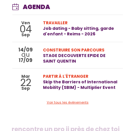
AGENDA
Ven
TRAVAILLER
04
Job dating - Baby sitting, garde
d'enfant - Reims - 2026
Sep
14/09
CONSTRUIRE SON PARCOURS
au
STAGE DECOUVERTE EPIDE DE
17/09
SAINT QUENTIN
Mar
PARTIR À L'ÉTRANGER
22
Skip the Barriers of International
Mobility (SBIM) - Multiplier Event
Sep
Voir tous les évènements
rencontre un pro ij près de chez toi